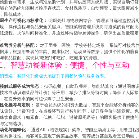
预测食材需求，生成精准采购计划，并与供应商系统对接，实现自动订货
能仓储系统能实时监控库存状态、食材保质期，自动预警，最大限度减少
，降低成本。
厨生产可视化与标准化：
明厨亮灶与物联网结合，管理者可远程监控后
境、操作流程与食品安全关键点。智能菜谱管理系统将每道菜的食材配比
饪流程、火候时间标准化，并通过终端指导厨师操作，确保出品质量稳定
。
准营养分析与搭配：
对于团餐、医院、学校等特定场景，系统可对接营
据库，根据用餐者的年龄、健康状况、运动量等数据，提供个性化的膳食
与餐品搭配，实现从"吃饱"到"吃好、吃健康"的跨越。
二、智慧助餐新体验：便捷、个性与互动
消费端，智慧化升级极大地提升了用餐体验与服务效率。
接触式服务成为常态：
扫码点餐、自助取餐柜、智能结算台（通过图像
技术自动识别菜品并计价）等应用，减少了排队等待时间，降低了人际接
，在提升效率的同时也保障了卫生安全。
性化推荐与定制：
基于会员系统的消费大数据，智慧平台能够分析顾客
味偏好、消费习惯，在点餐环节进行智能推荐，提升客单价与满意度。也
殊饮食需求（如素食、低糖、低脂、过敏原规避等）的顾客提供了便捷的
与定制选项。
动化与趣味化：
通过AR（增强现实）菜单、智能互动桌面等，用餐过程
更具趣味性。顾客可以直观了解菜品故事、营养成分甚至观看烹饪动画，