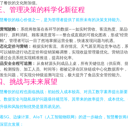
了餐饮的文化附加值。
三、管理决策的科学化新征程
慧餐饮的核心价值之一，是为管理者提供了前所未有的决策支持能力。
营驾驶舱：
系统将散落在各环节的数据——如实时营收、客流热度、菜品
排行、原料消耗、顾客满意度等——整合成直观的可视化图表，形成"经
舱"。管理者可以一目了然地掌握运营全貌，快速发现问题与机遇。
态化定价与营销：
根据实时客流、库存情况、天气甚至周边竞争动态，
可以辅助进行动态定价和促销策略调整，实现收益管理最优化。营销活动
通过会员系统实现精准推送，提高转化率。
品安全全程可追溯：
从食材源头到成品上桌，所有关键信息（供应商、
、检测报告、加工人员、时间等）都被记录在区块链或中心化数据库中，
发生问题，可实现分钟级追溯与定位，极大提升了食品安全管控能力。
四、挑战与未来展望
慧餐饮的征程也面临挑战：初始投入成本较高、对员工数字素养提出新要
、数据安全与隐私保护问题亟待规范等。其带来的效率提升、成本优化、
升级和风险控制优势是显而易见的。
着5G、边缘计算、AIoT（人工智能物联网）的进一步融合，智慧餐饮将
深层次发展：