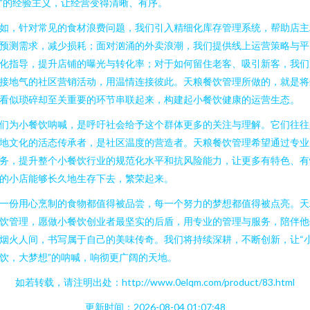
”的经验主义，让经营变得清晰、有序。
如，针对常见的食材浪费问题，我们引入精细化库存管理系统，帮助店主
预测需求，减少损耗；面对汹涌的外卖浪潮，我们提供线上运营策略与平
化指导，提升店铺的曝光与转化率；对于如何留住老客、吸引新客，我们
接地气的社区营销活动，用温情连接彼此。天粮餐饮管理所做的，就是将
看似琐碎却至关重要的环节串联起来，构建起小餐饮健康的运营生态。
们为小餐饮呐喊，是呼吁社会给予这个群体更多的关注与理解。它们往往
地文化的活态传承者，是社区温度的营造者。天粮餐饮管理希望通过专业
务，提升整个小餐饮行业的规范化水平和抗风险能力，让更多有特色、有
的小店能够长久地生存下去，繁荣起来。
一份用心烹制的食物都值得被品尝，每一个努力的梦想都值得被点亮。天
饮管理，愿做小餐饮创业者最坚实的后盾，用专业的管理与服务，陪伴他
烟火人间，书写属于自己的美味传奇。我们将持续深耕，不断创新，让“
饮，大梦想”的呐喊，响彻更广阔的天地。
如若转载，请注明出处：http://www.0elqm.com/product/83.html
更新时间：2026-08-04 01:07:48